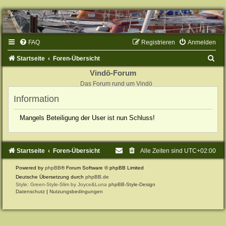
FAQ
Registrieren
Anmelden
S
Startseite
Foren-Übersicht
u
Vindö-Forum
Das Forum rund um Vindö
c
Information
h
e
Mangels Beteiligung der User ist nun Schluss!
Startseite
Foren-Übersicht
Alle Zeiten sind
UTC+02:00
Powered by
phpBB
® Forum Software © phpBB Limited
Deutsche Übersetzung durch
phpBB.de
Style: Green-Style-Slim by Joyce&Luna
phpBB-Style-Design
Datenschutz
|
Nutzungsbedingungen