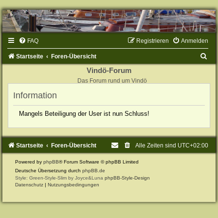
FAQ
Registrieren
Anmelden
S
Startseite
Foren-Übersicht
u
Vindö-Forum
Das Forum rund um Vindö
c
Information
h
e
Mangels Beteiligung der User ist nun Schluss!
Startseite
Foren-Übersicht
Alle Zeiten sind
UTC+02:00
Powered by
phpBB
® Forum Software © phpBB Limited
Deutsche Übersetzung durch
phpBB.de
Style: Green-Style-Slim by Joyce&Luna
phpBB-Style-Design
Datenschutz
|
Nutzungsbedingungen