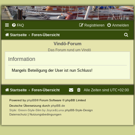
FAQ
Registrieren
Anmelden
S
Startseite
Foren-Übersicht
u
Vindö-Forum
Das Forum rund um Vindö
c
Information
h
e
Mangels Beteiligung der User ist nun Schluss!
Startseite
Foren-Übersicht
Alle Zeiten sind
UTC+02:00
Powered by
phpBB
® Forum Software © phpBB Limited
Deutsche Übersetzung durch
phpBB.de
Style: Green-Style-Slim by Joyce&Luna
phpBB-Style-Design
Datenschutz
|
Nutzungsbedingungen