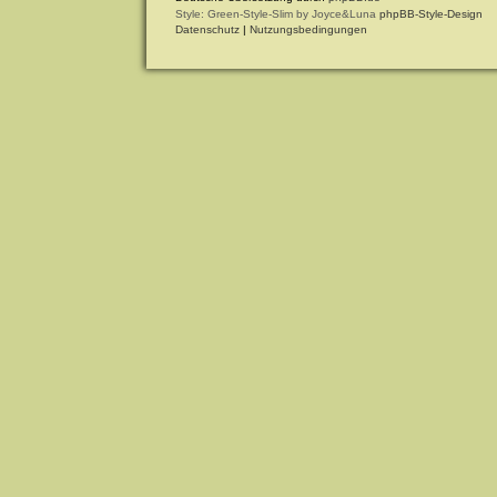
Style: Green-Style-Slim by Joyce&Luna
phpBB-Style-Design
Datenschutz
|
Nutzungsbedingungen