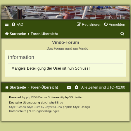
FAQ
Registrieren
Anmelden
S
Startseite
Foren-Übersicht
u
Vindö-Forum
Das Forum rund um Vindö
c
Information
h
e
Mangels Beteiligung der User ist nun Schluss!
Startseite
Foren-Übersicht
Alle Zeiten sind
UTC+02:00
Powered by
phpBB
® Forum Software © phpBB Limited
Deutsche Übersetzung durch
phpBB.de
Style: Green-Style-Slim by Joyce&Luna
phpBB-Style-Design
Datenschutz
|
Nutzungsbedingungen