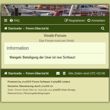
FAQ
Registrieren
Anmelden
S
Startseite
Foren-Übersicht
u
Vindö-Forum
Das Forum rund um Vindö
c
Information
h
e
Mangels Beteiligung der User ist nun Schluss!
Startseite
Foren-Übersicht
Alle Zeiten sind
UTC+02:00
Powered by
phpBB
® Forum Software © phpBB Limited
Deutsche Übersetzung durch
phpBB.de
Style: Green-Style-Slim by Joyce&Luna
phpBB-Style-Design
Datenschutz
|
Nutzungsbedingungen