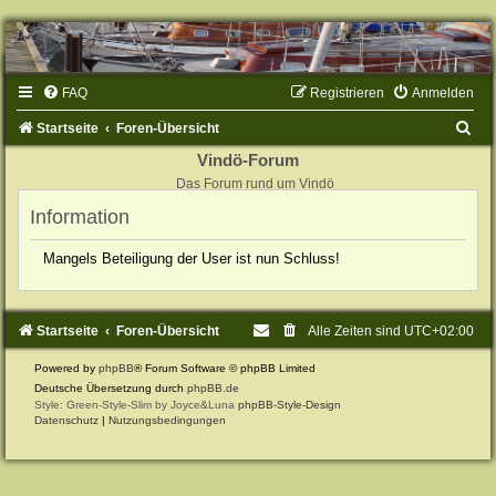
FAQ
Registrieren
Anmelden
S
Startseite
Foren-Übersicht
u
Vindö-Forum
Das Forum rund um Vindö
c
Information
h
e
Mangels Beteiligung der User ist nun Schluss!
Startseite
Foren-Übersicht
Alle Zeiten sind
UTC+02:00
Powered by
phpBB
® Forum Software © phpBB Limited
Deutsche Übersetzung durch
phpBB.de
Style: Green-Style-Slim by Joyce&Luna
phpBB-Style-Design
Datenschutz
|
Nutzungsbedingungen