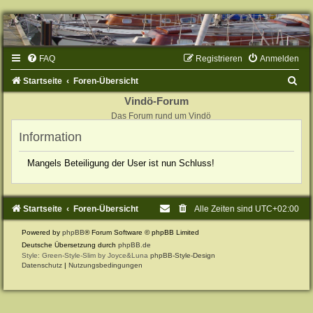
FAQ
Registrieren
Anmelden
S
Startseite
Foren-Übersicht
u
Vindö-Forum
Das Forum rund um Vindö
c
Information
h
e
Mangels Beteiligung der User ist nun Schluss!
Startseite
Foren-Übersicht
Alle Zeiten sind
UTC+02:00
Powered by
phpBB
® Forum Software © phpBB Limited
Deutsche Übersetzung durch
phpBB.de
Style: Green-Style-Slim by Joyce&Luna
phpBB-Style-Design
Datenschutz
|
Nutzungsbedingungen