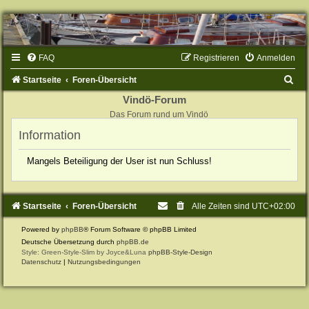
FAQ
Registrieren
Anmelden
S
Startseite
Foren-Übersicht
u
Vindö-Forum
Das Forum rund um Vindö
c
Information
h
e
Mangels Beteiligung der User ist nun Schluss!
Startseite
Foren-Übersicht
Alle Zeiten sind
UTC+02:00
Powered by
phpBB
® Forum Software © phpBB Limited
Deutsche Übersetzung durch
phpBB.de
Style: Green-Style-Slim by Joyce&Luna
phpBB-Style-Design
Datenschutz
|
Nutzungsbedingungen