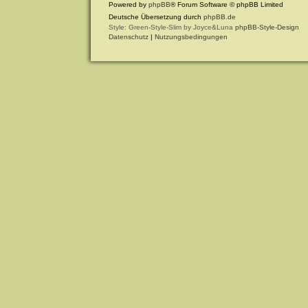
Powered by
phpBB
® Forum Software © phpBB Limited
Deutsche Übersetzung durch
phpBB.de
Style: Green-Style-Slim by Joyce&Luna
phpBB-Style-Design
Datenschutz
|
Nutzungsbedingungen