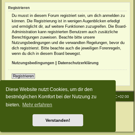
Registrieren
Du musst in diesem Forum registriert sein, um dich anmelden zu
können. Die Registrierung ist in wenigen Augenblicken erledigt
und ermöglicht dir, auf weitere Funktionen zuzugreifen. Die Board-
Administration kann registrierten Benutzern auch zusätzliche
Berechtigungen zuweisen. Beachte bitte unsere
Nutzungsbedingungen und die verwandten Regelungen, bevor du
dich registrierst. Bitte beachte auch die jeweiligen Forenregeln,
wenn du dich in diesem Board bewegst.
Nutzungsbedingungen
|
Datenschutzerklärung
Registrieren
Diese Website nutzt Cookies, um dir den
bestmöglichen Komfort bei der Nutzung zu
Startseite
Foren-Übersicht
Alle Zeiten sind
UTC+02:00
bieten.
Mehr erfahren
Powered by
phpBB
® Forum Software © phpBB Limited
Deutsche Übersetzung durch
phpBB.de
Style: Green-Style-Slim by Joyce&Luna
phpBB-Style-Design
Verstanden!
Datenschutz
|
Nutzungsbedingungen