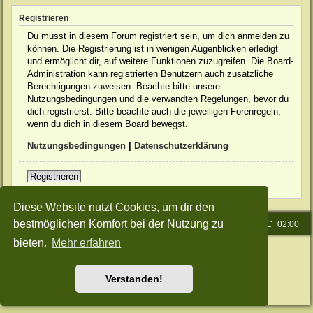
Registrieren
Du musst in diesem Forum registriert sein, um dich anmelden zu
können. Die Registrierung ist in wenigen Augenblicken erledigt
und ermöglicht dir, auf weitere Funktionen zuzugreifen. Die Board-
Administration kann registrierten Benutzern auch zusätzliche
Berechtigungen zuweisen. Beachte bitte unsere
Nutzungsbedingungen und die verwandten Regelungen, bevor du
dich registrierst. Bitte beachte auch die jeweiligen Forenregeln,
wenn du dich in diesem Board bewegst.
Nutzungsbedingungen
|
Datenschutzerklärung
Registrieren
Diese Website nutzt Cookies, um dir den
bestmöglichen Komfort bei der Nutzung zu
Startseite
Foren-Übersicht
Alle Zeiten sind
UTC+02:00
bieten.
Mehr erfahren
Powered by
phpBB
® Forum Software © phpBB Limited
Deutsche Übersetzung durch
phpBB.de
Style: Green-Style-Slim by Joyce&Luna
phpBB-Style-Design
Verstanden!
Datenschutz
|
Nutzungsbedingungen