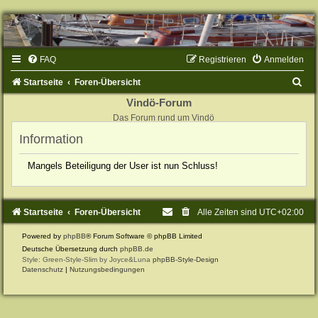
FAQ
Registrieren
Anmelden
S
Startseite
Foren-Übersicht
u
Vindö-Forum
Das Forum rund um Vindö
c
Information
h
e
Mangels Beteiligung der User ist nun Schluss!
Startseite
Foren-Übersicht
Alle Zeiten sind
UTC+02:00
Powered by
phpBB
® Forum Software © phpBB Limited
Deutsche Übersetzung durch
phpBB.de
Style: Green-Style-Slim by Joyce&Luna
phpBB-Style-Design
Datenschutz
|
Nutzungsbedingungen