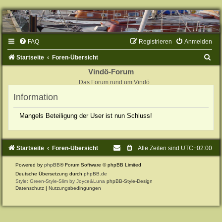
FAQ
Registrieren
Anmelden
S
Startseite
Foren-Übersicht
u
Vindö-Forum
Das Forum rund um Vindö
c
Information
h
e
Mangels Beteiligung der User ist nun Schluss!
Startseite
Foren-Übersicht
Alle Zeiten sind
UTC+02:00
Powered by
phpBB
® Forum Software © phpBB Limited
Deutsche Übersetzung durch
phpBB.de
Style: Green-Style-Slim by Joyce&Luna
phpBB-Style-Design
Datenschutz
|
Nutzungsbedingungen