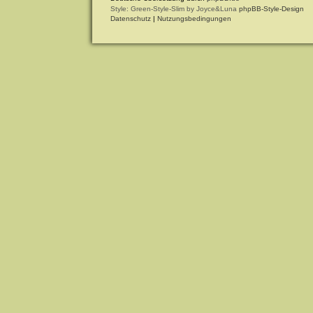
Style: Green-Style-Slim by Joyce&Luna
phpBB-Style-Design
Datenschutz
|
Nutzungsbedingungen