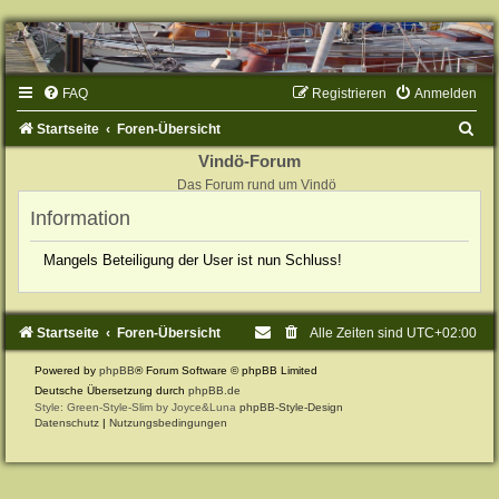
FAQ
Registrieren
Anmelden
S
Startseite
Foren-Übersicht
u
Vindö-Forum
Das Forum rund um Vindö
c
Information
h
e
Mangels Beteiligung der User ist nun Schluss!
Startseite
Foren-Übersicht
Alle Zeiten sind
UTC+02:00
Powered by
phpBB
® Forum Software © phpBB Limited
Deutsche Übersetzung durch
phpBB.de
Style: Green-Style-Slim by Joyce&Luna
phpBB-Style-Design
Datenschutz
|
Nutzungsbedingungen