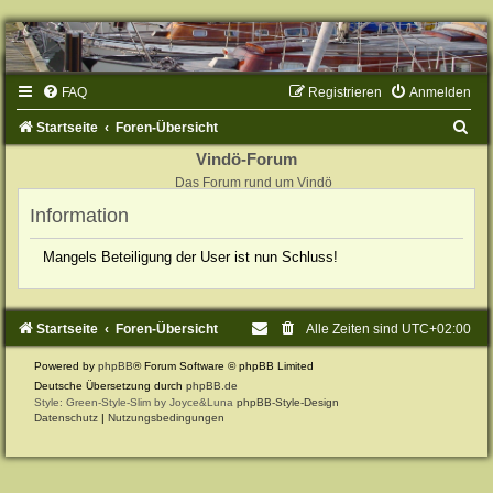
FAQ
Registrieren
Anmelden
S
Startseite
Foren-Übersicht
u
Vindö-Forum
Das Forum rund um Vindö
c
Information
h
e
Mangels Beteiligung der User ist nun Schluss!
Startseite
Foren-Übersicht
Alle Zeiten sind
UTC+02:00
Powered by
phpBB
® Forum Software © phpBB Limited
Deutsche Übersetzung durch
phpBB.de
Style: Green-Style-Slim by Joyce&Luna
phpBB-Style-Design
Datenschutz
|
Nutzungsbedingungen