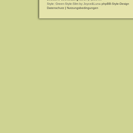
Style: Green-Style-Slim by Joyce&Luna
phpBB-Style-Design
Datenschutz
|
Nutzungsbedingungen