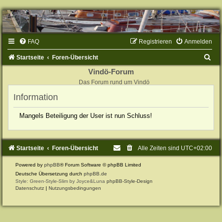
FAQ
Registrieren
Anmelden
S
Startseite
Foren-Übersicht
u
Vindö-Forum
Das Forum rund um Vindö
c
Information
h
e
Mangels Beteiligung der User ist nun Schluss!
Startseite
Foren-Übersicht
Alle Zeiten sind
UTC+02:00
Powered by
phpBB
® Forum Software © phpBB Limited
Deutsche Übersetzung durch
phpBB.de
Style: Green-Style-Slim by Joyce&Luna
phpBB-Style-Design
Datenschutz
|
Nutzungsbedingungen