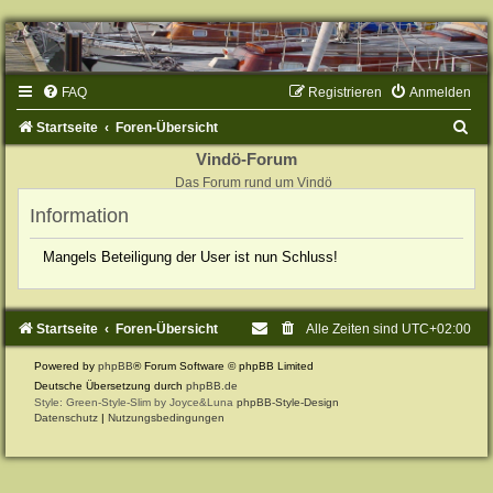
FAQ
Registrieren
Anmelden
S
Startseite
Foren-Übersicht
u
Vindö-Forum
Das Forum rund um Vindö
c
Information
h
e
Mangels Beteiligung der User ist nun Schluss!
Startseite
Foren-Übersicht
Alle Zeiten sind
UTC+02:00
Powered by
phpBB
® Forum Software © phpBB Limited
Deutsche Übersetzung durch
phpBB.de
Style: Green-Style-Slim by Joyce&Luna
phpBB-Style-Design
Datenschutz
|
Nutzungsbedingungen